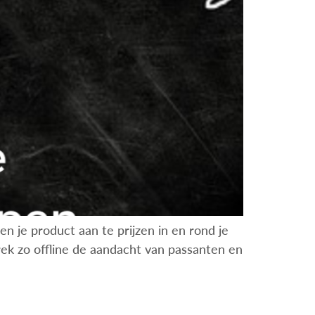
n je product aan te prijzen in en rond je
Trek zo offline de aandacht van passanten en