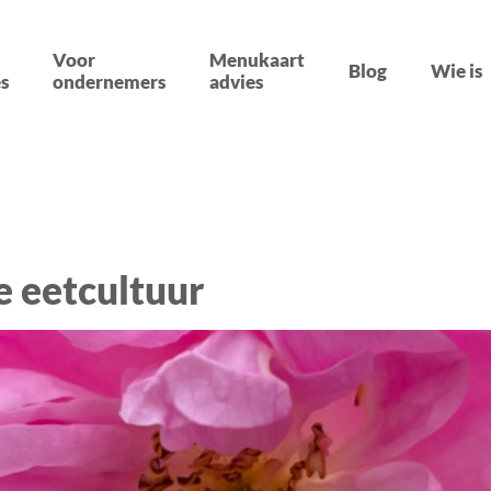
Voor
Menukaart
Blog
Wie is
s
ondernemers
advies
e eetcultuur