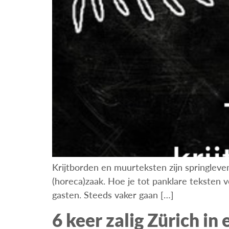
Krijtborden en muurteksten zijn springleven
(horeca)zaak. Hoe je tot panklare teksten vo
gasten. Steeds vaker gaan […]
6 keer zalig Zürich in 