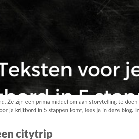
d. Ze zijn een prima middel om aan storytelling te doen e
or je krijtbord in 5 stappen komt, lees je in deze blog. 
een citytrip