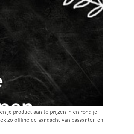
n je product aan te prijzen in en rond je
Trek zo offline de aandacht van passanten en