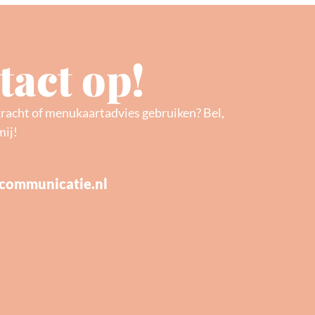
act op!
kracht of menukaartadvies gebruiken? Bel,
mij!
communicatie.nl