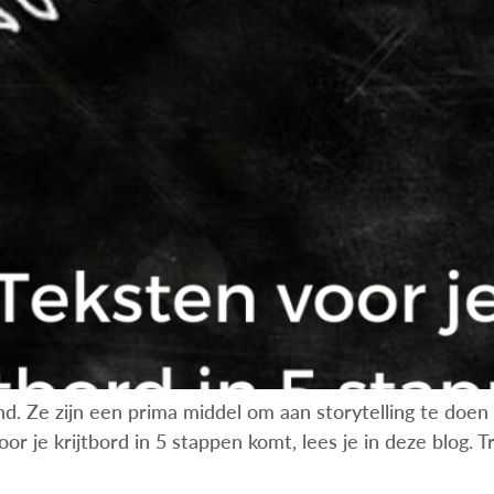
d. Ze zijn een prima middel om aan storytelling te doen e
or je krijtbord in 5 stappen komt, lees je in deze blog. 