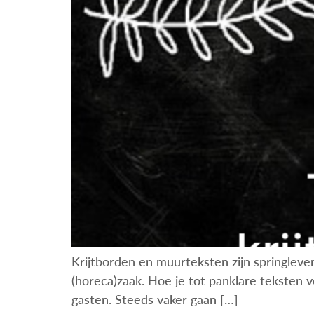
Krijtborden en muurteksten zijn springleven
(horeca)zaak. Hoe je tot panklare teksten vo
gasten. Steeds vaker gaan […]