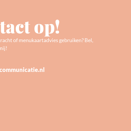
act op!
kracht of menukaartadvies gebruiken? Bel,
mij!
communicatie.nl