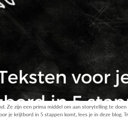
d. Ze zijn een prima middel om aan storytelling te doen e
or je krijtbord in 5 stappen komt, lees je in deze blog. 