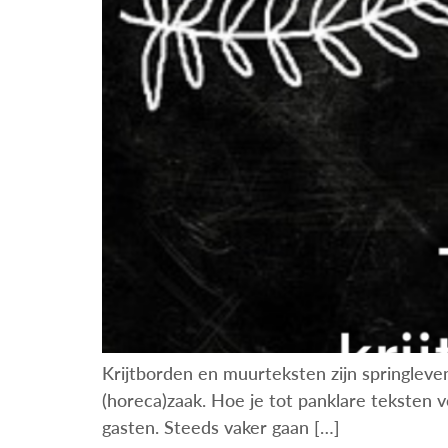
Krijtborden en muurteksten zijn springleven
(horeca)zaak. Hoe je tot panklare teksten vo
gasten. Steeds vaker gaan […]