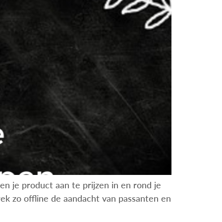
n je product aan te prijzen in en rond je
Trek zo offline de aandacht van passanten en