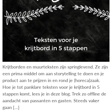
Krijtborden en muurteksten zijn springlevend. Ze zijn
een prima middel om aan storytelling te doen en je
product aan te prijzen in en rond je (horeca)zaak.
Hoe je tot panklare teksten voor je krijtbord in 5
stappen komt, lees je in deze blog. Trek zo offline de
aandacht van passanten en gasten. Steeds vaker
gaan […]