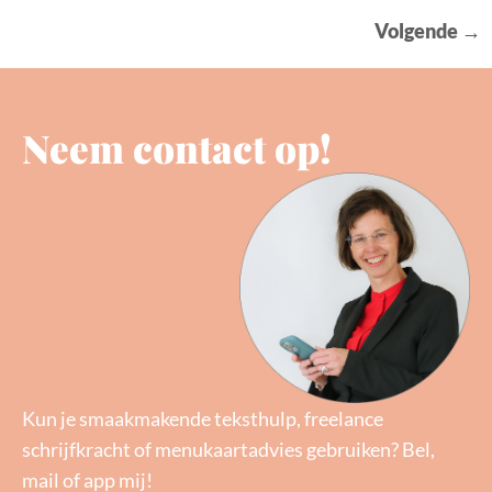
Volgende
→
Neem contact op!
Kun je smaakmakende teksthulp, freelance
schrijfkracht of menukaartadvies gebruiken? Bel,
mail of app mij!