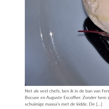
Net als veel chefs, ben ik in de ban van Fer
Bocuse en Auguste Escoffier. Zonder hem z
schuimige massa’s met de kidde. De […]