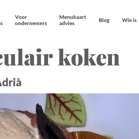
Voor
Menukaart
Blog
Wie is
s
ondernemers
advies
ulair koken
Adrià