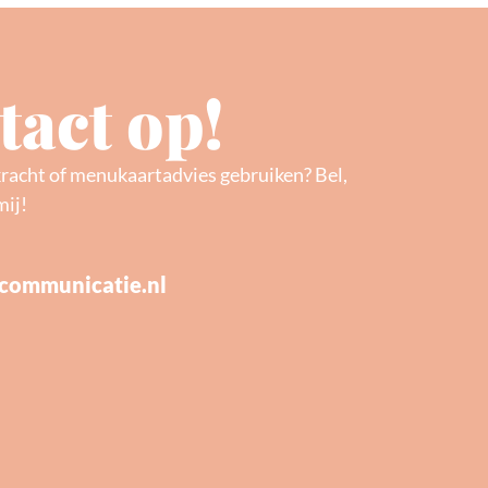
act op!
kracht of menukaartadvies gebruiken? Bel,
mij!
communicatie.nl