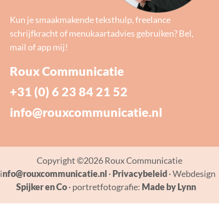
Kun je smaakmakende teksthulp, freelance
schrijfkracht of menukaartadvies gebruiken? Bel,
mail of app mij!
Roux Communicatie
+31 (0) 6 23 84 21 52
info@rouxcommunicatie.nl
Copyright ©2026 Roux Communicatie
 i
nfo@rouxcommunicatie.nl
·
Privacybeleid
· Webdesign
Spijker en Co
· portretfotografie:
Made by Lynn