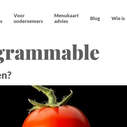
Voor
Menukaart
Blog
Wie is
s
ondernemers
advies
agrammable
en?