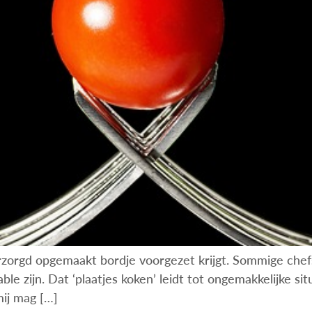
 verzorgd opgemaakt bordje voorgezet krijgt. Sommige chef
e zijn. Dat ‘plaatjes koken’ leidt tot ongemakkelijke sit
mij mag […]