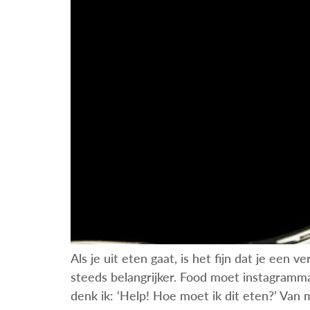
Als je uit eten gaat, is het fijn dat je een
steeds belangrijker. Food moet instagrammabl
denk ik: ‘Help! Hoe moet ik dit eten?’ Van 