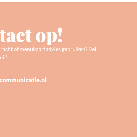
act op!
kracht of menukaartadvies gebruiken? Bel,
mij!
communicatie.nl