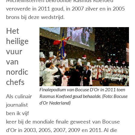
Michelinsterren bekroonde Rasmus Koefoed
veroverde in 2011 goud, in 2007 zilver en in 2005
brons bij deze wedstrijd.
Het
heilige
vuur
van
nordic
chefs
Finalepodium van Bocuse D’Or in 2011 toen
Als culinair
Rasmus Koefoed goud behaalde. (Foto: Bocuse
d’Or Nederland)
journalist
ben ik vijf
keer bij de mondiale finale geweest van Bocuse
d’Or in 2003, 2005, 2007, 2009 en 2011. Al die